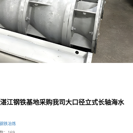
钢湛江钢铁基地采购我司大口径立式长轴海水
钢铁冶炼
数：
169