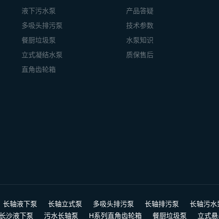
液下污水泵
产品答疑
多吸头排污泵
技术参数
餐厨垃圾泵
水泵知识
立式凝结水泵
质保售后
直角齿轮箱
长轴液下泵
长轴立式泵
多吸头排污泵
长轴排污泵
长轴污水
长沙液下泵
污水长轴泵
H系列直角齿轮箱
餐厨垃圾泵
立式