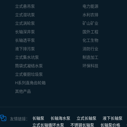
立式悬吊泵
电力能源
立式湿坑泵
水利农排
立式涡轮泵
矿山矿业
长轴深井泵
国外工程
长轴透平泵
化工生物
液下排污泵
消防行业
立式集水坑泵
制造加工
筒袋式凝结水泵
环保科技
立式餐厨垃圾泵
H系列直角齿轮箱
其他产品
长轴泵
长轴海水泵
立式长轴泵
液下长轴泵
友情链接：
立式长轴循环水泵
不锈钢长轴泵
长轴泵价格