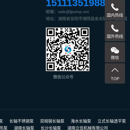
15111351988
邮箱：sale@ljpump.net
国内热线
地址：湖南省岳阳市湘阴县金龙镇湘阴工业园
国外热线
微信
微信公众号
TOP
泵
长轴不锈钢泵
双相钢长轴泵
海水长轴泵
立式长轴透平泵
悬吊泵
湖南长轴泵
长沙长轴泵
湖南立佳机械有限公司