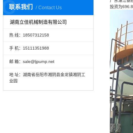
C
广东湛江钢
联系我们
投资为696
Contact Us
湖南立佳机械制造有限公司
热 线：18507312158
手 机：15111351988
邮 箱：sale@ljpump.net
地 址：湖南省岳阳市湘阴县金龙镇湘阴工
业园