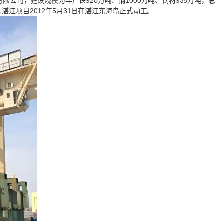
公司，建设规模为年产铁920万吨、钢1000万吨、钢材938万吨，总
钢湛江项目2012年5月31日在湛江东海岛正式动工。