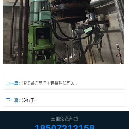
上一篇：
浦钢搬迁罗泾工程采购我司8台氧化铁皮坑立式长轴泵
下一篇：
没有了!
全国免费热线
18507312158